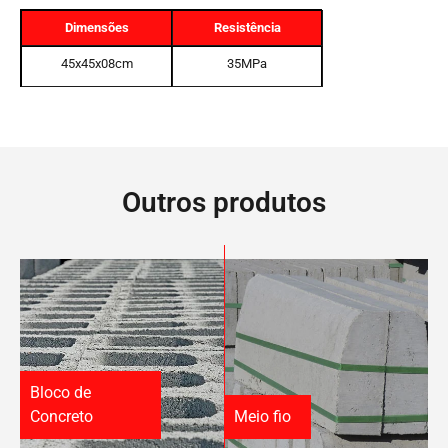
Dimensões
Resistência
45x45x08cm
35MPa
Outros produtos
Bloco de
Concreto
Meio fio