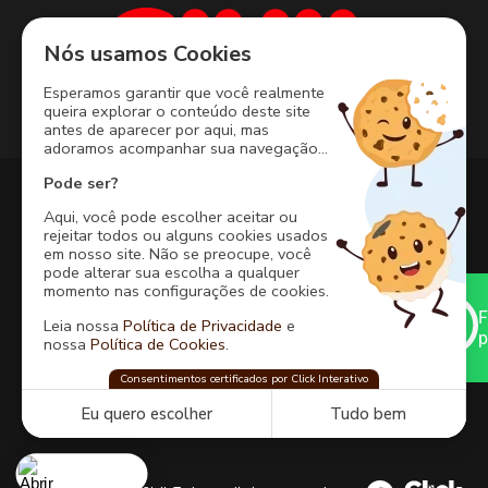
Nós usamos Cookies
Esperamos garantir que você realmente
queira explorar o conteúdo deste site
antes de aparecer por aqui, mas
adoramos acompanhar sua navegação...
Pode ser?
Aqui, você pode escolher aceitar ou
rejeitar todos ou alguns cookies usados
Rua Arthur de Azevedo Machado, 1225
em nosso site. Não se preocupe, você
Costa Azul, Salvador, BA, Brazil, 41760-000
pode alterar sua escolha a qualquer
momento nas configurações de cookies.
71 9 9977-9187
F
Leia nossa
Política de Privacidade
e
p
Acompanhe nossa novidades
nossa
Política de Cookies
.
Grupo Civil
Consentimentos certificados por Click Interativo
confia na
Click Interativo
para proteger sua
privacidade e preferências nesse site.
Eu quero escolher
Tudo bem