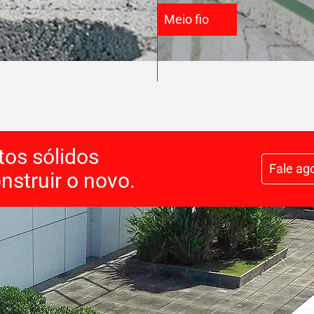
Meio fio
tos sólidos
Fale ag
nstruir o novo.