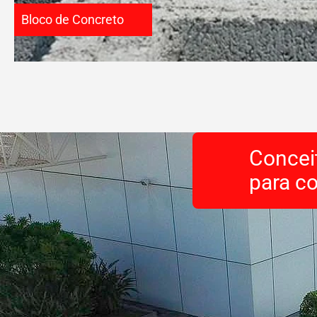
Bloco de Concreto
Concei
para co