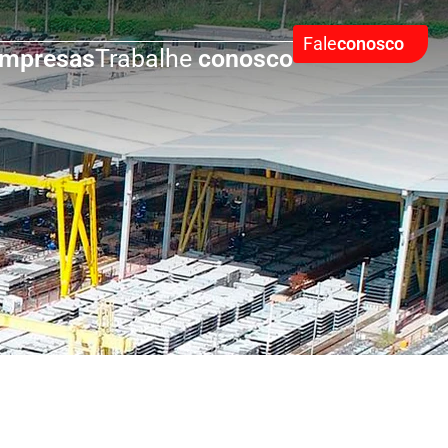
Fale
conosco
mpresas
Trabalhe
conosco